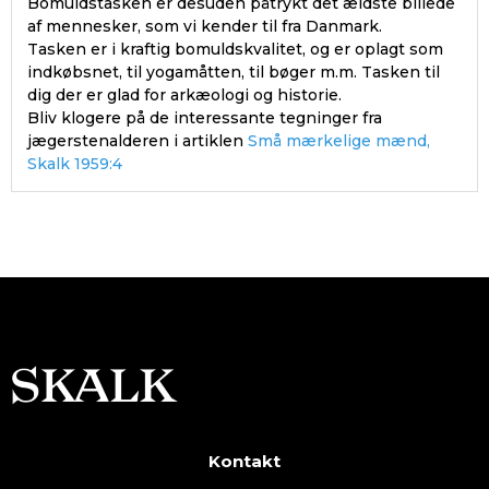
Bomuldstasken er desuden påtrykt det ældste billede
af mennesker, som vi kender til fra Danmark.
Tasken er i kraftig bomuldskvalitet, og er oplagt som
indkøbsnet, til yogamåtten, til bøger m.m. Tasken til
dig der er glad for arkæologi og historie.
Bliv klogere på de interessante tegninger fra
jægerstenalderen i artiklen
Små mærkelige mænd,
Skalk 1959:4
Kontakt